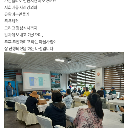
가온밸리로 선진지견학 오셨어요.
저희마을 사례강의와
유황비누만들기
족욕체험
그리고 점심식사까지
알차게 보내고 가셨으며,
추후 추진하려고 하는 마을사업이
잘 진행되셨음 하는 바램입니다.