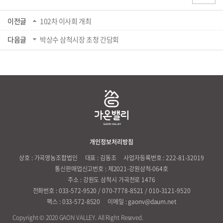
이전글
102차 이사회 개최
다음글
박상수 삼척시장 초청 간담회
개인정보처리방침
상호 : 가곡영농조합법인
대표 : 김동조
사업자등록번호 : 222-81-32019
통신판매업신고번호 : 제2021-강원삼척-064호
주소 : 강원도 삼척시 가곡천로 1476
전화번호 : 033-572-9520 / 070-7778-8521 / 010-3121-9520
팩스 : 033-572-8520
이메일 : gaonv@daum.net
Copyright © 2020 GAON VALLEY. All Right Reseved.