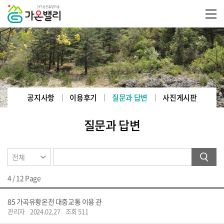
공지사항
이용후기
질문과 답변
사진게시판
질문과 답변
4 / 12 Page
85
가곡유황온천 대중교통 이용 관
관리자
2024.02.27
조회 511