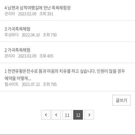
4
남편과 삼척여행길에 만난 족욕체험장
관리자
2023.02.09
조회 391
3
가곡족욕체험
투상파더
2022.04.10
조회 750
2
가곡족욕체험
관리자
2023.02.09
조회 405
1
천연유황온천수로 몸과 마음의 치유를 하고 싶습니다. 인원이 많을 경우
예약을 어떻게...
웹사이트
2021.07.12
조회 785
글쓰기
11
12