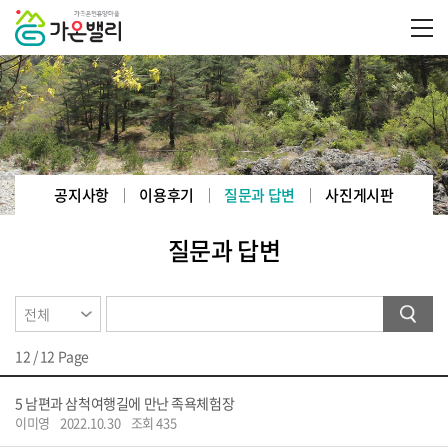
공지사항
이용후기
질문과 답변
사진게시판
질문과 답변
12 / 12 Page
5
남편과 삼척여행길에 만난 족욕체험장
이미영
2022.10.30
조회 435