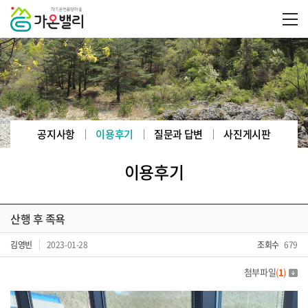
공지사항
이용후기
질문과 답변
사진게시판
이용후기
산행 후 족욕
김영빈
2023-01-28
조회수
679
첨부파일
(
1
)