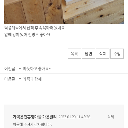
덕풍계곡에서 산책 후 족욕하러 왔네요
앞에 강이 있어 전망도 좋아요
목록
답변
삭제
수정
이전글
따듯하고 좋아요~
다음글
가족과 함께
가곡온천휴양마을 가온밸리
삭제
2023.01.29 11:45:26
이용해 주셔서 감사합니다.