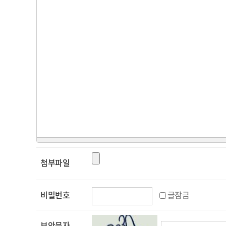
첨부파일
비밀번호
글잠금
보안문자