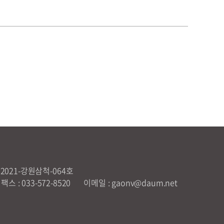
021-강원삼척-064호
팩스 : 033-572-8520
이메일 : gaonv@daum.net