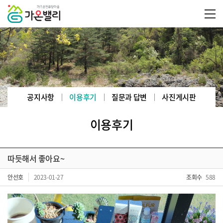
공지사항
이용후기
질문과 답변
사진게시판
이용후기
따듯해서 좋아요~
안선호
2023-01-27
조회수
588