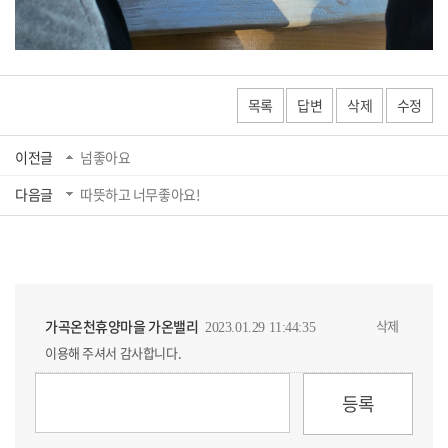
목록
답변
삭제
수정
이전글
넘좋아요
다음글
따뜻하고 너무좋아요!
가곡온천휴양마을 가온밸리
삭제
2023.01.29 11:44:35
이용해 주셔서 감사합니다.